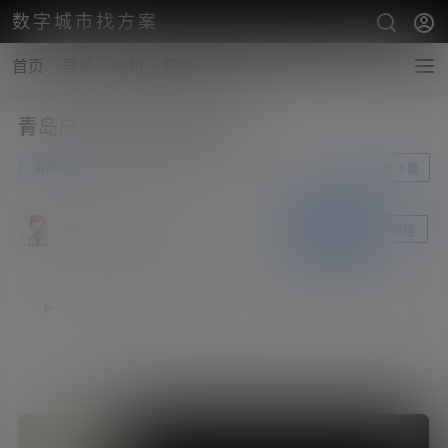
数字城市找方案
首页
导航
合租
帮助
青岛户外垃圾桶规格参数表
0
公园景区
6月25日
前往下载
zhangshengsky
关注
私信
释放双眼，带上耳机，听听看~！
00:00
00:00