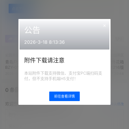
点击下载
×
公告
0
0
海报分享
收藏
举报
2026-3-18 8:13:36
公园景区
公园景区
附件下载请注意
青岛户外公园椅材质规格-
青岛新城市户外花箱
BZY-01-01-02
20201216版
本站附件下载支持微信、支付宝PC端扫码支
2026-6-25 17:39:40
2026-6-25 17:39:44
付，但不支持手机端H5支付！
0 条回复
文章作者
管理员
A
M
前往查看详情
欢迎您，新朋友，感谢参与互动！
确认修改