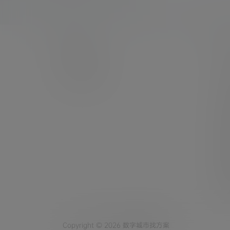
归档
2026 年 6 月
A
2026 年 3 月
Copyright © 2026
数字城市找方案