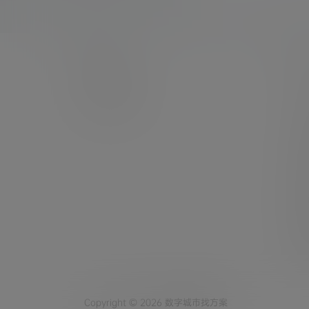
归档
2026 年 6 月
A
2026 年 3 月
Copyright © 2026
数字城市找方案