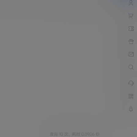
查询 10 次，耗时 0.0906 秒