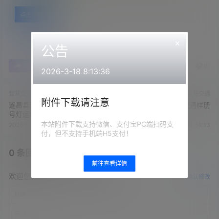
点击下载
×
公告
0
0
海报分享
收藏
举报
2026-3-18 8:13:36
智慧交通
智慧交通
附件下载请注意
遂昌县交警大队交通监控及信
顺泰交通样册
号灯运维项目
本站附件下载支持微信、支付宝PC端扫码支
2026-6-25 11:34:11
2026-6-25 11:34:13
付，但不支持手机端H5支付！
0 条回复
文章作者
管理员
A
M
前往查看详情
欢迎您，新朋友，感谢参与互动！
确认修改