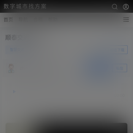
数字城市找方案
首页
导航
合租
帮助
顺泰交通样册
0
智慧交通
6月25日
前往下载
zhangshengsky
关注
私信
释放双眼，带上耳机，听听看~！
00:00
00:00