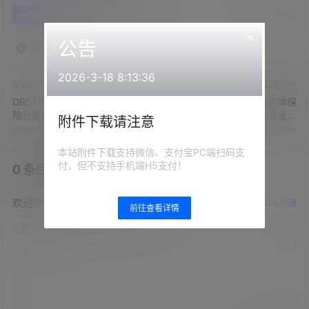
0
0
海报分享
收藏
举报
×
公告
燃气标准
2026-3-18 8:13:36
智慧燃气
智慧燃气
DB51∕T2767-2021安全生产风
GB 15322.1-2019可燃气体探
险分级管控体系通则
测器 第1部分：工业及商业用
附件下载请注意
途点型可燃气体探测器
2026-3-26 17:56:39
2026-3-26 17:57:00
本站附件下载支持微信、支付宝PC端扫码支
付，但不支持手机端H5支付！
0 条回复
文章作者
管理员
A
M
欢迎您，新朋友，感谢参与互动！
确认修改
前往查看详情