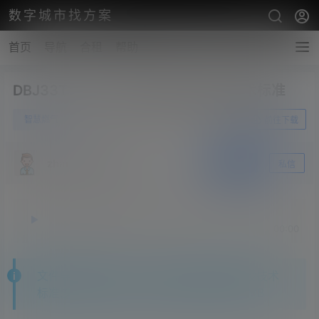
数字城市找方案
首页
导航
合租
帮助
DBJ33T1280-2022智慧燃气建设技术标准
0
智慧燃气
3月26日
前往下载
zhangshengsky
关注
私信
释放双眼，带上耳机，听听看~！
00:00
00:00
文件导读:DBJ33T1280-2022智慧燃气建设技术
标准,文件格式为：pdf,文件大小是：6.65 MB