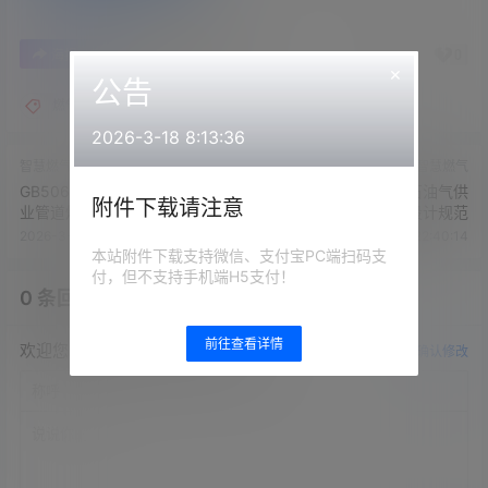
0
0
海报分享
收藏
举报
×
公告
燃气标准
2026-3-18 8:13:36
智慧燃气
智慧燃气
GB50683-2011现场设备、工
GB51142-2015液化石油气供
附件下载请注意
业管道焊接工程施工质量验收
应工程设计规范
规范
2026-3-26 22:40:00
2026-3-26 22:40:14
本站附件下载支持微信、支付宝PC端扫码支
付，但不支持手机端H5支付！
0 条回复
文章作者
管理员
A
M
前往查看详情
欢迎您，新朋友，感谢参与互动！
确认修改