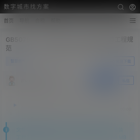
数字城市找方案
首页
导航
合租
帮助
GB50798-2012石油化工大型设备吊装工程规
范
0
智慧燃气
3月26日
前往下载
zhangshengsky
关注
私信
释放双眼，带上耳机，听听看~！
00:00
00:00
文件导读:GB50798-2012石油化工大型设备吊装
工程规范,文件格式为：pdf,文件大小是：2.69 MB