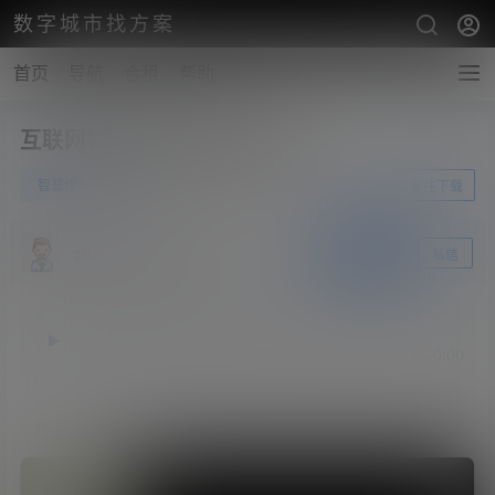
数字城市找方案
首页
导航
合租
帮助
互联网智慧停车镇江规划分析
0
智慧停车
6月25日
前往下载
zhangshengsky
关注
私信
释放双眼，带上耳机，听听看~！
00:00
00:00