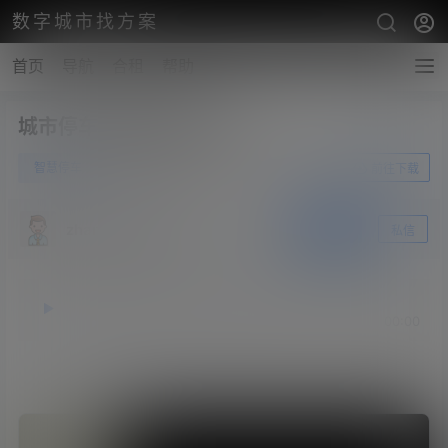
数字城市找方案
首页
导航
合租
帮助
城市停车管理视频方案V0
0
智慧停车
6月25日
前往下载
zhangshengsky
关注
私信
释放双眼，带上耳机，听听看~！
00:00
00:00