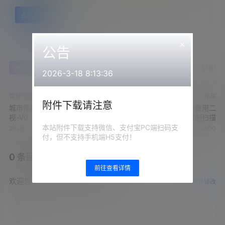
点击下载
×
公告
0
0
海报分享
收藏
举报
2026-3-18 8:13:36
智慧停车
智慧停车
附件下载请注意
城市停车管理解决方案-海康威
城市智慧泊位项目PPT-备用二
视-V0
进制扫描
本站附件下载支持微信、支付宝PC端扫码支
2026-6-25 14:15:56
2026-6-25 14:16:00
付，但不支持手机端H5支付！
0 条回复
文章作者
管理员
A
M
前往查看详情
欢迎您，新朋友，感谢参与互动！
确认修改