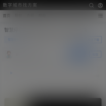
数字城市找方案
首页
导航
合租
帮助
智慧停车系统解决方案-备用二进制扫描
0
智慧停车
6月25日
前往下载
zhangshengsky
关注
私信
释放双眼，带上耳机，听听看~！
00:00
00:00