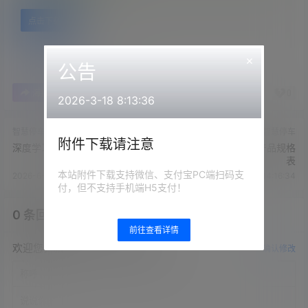
点击下载
×
公告
0
0
海报分享
收藏
举报
2026-3-18 8:13:36
智慧停车
智慧停车
附件下载请注意
深度学习车位管理双枪方案
翼慧通人脸识别系统产品规格
表
本站附件下载支持微信、支付宝PC端扫码支
2026-6-25 14:16:30
2026-6-25 14:16:34
付，但不支持手机端H5支付！
0 条回复
文章作者
管理员
A
M
前往查看详情
欢迎您，新朋友，感谢参与互动！
确认修改