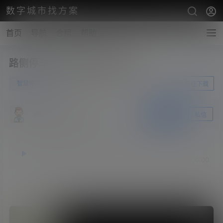
数字城市找方案
首页
导航
合租
帮助
路侧停车云平台账号申请指南
0
智慧停车
6月25日
前往下载
zhangshengsky
关注
私信
释放双眼，带上耳机，听听看~！
00:00
00:00