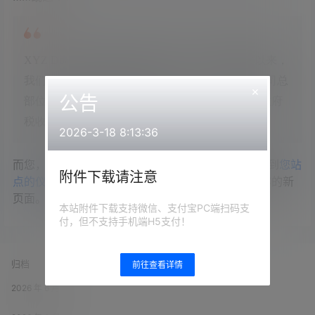
XYZ Doohickey 公司成立于 1971 年，自从建立以来，
我们一直向社会贡献着优秀 doohickies。我们的公司总
×
公告
部位于天朝魔都，有着超过两千名员工，对魔都政府
税收有着巨大贡献。
2026-3-18 8:13:36
而您，作为一位 WordPress 新用户，我们建议您转到
您站
附件下载请注意
点的仪表盘
，删除本页面，然后创建包含您自己内容的新
页面。祝您使用愉快！
本站附件下载支持微信、支付宝PC端扫码支
付，但不支持手机端H5支付！
归档
前往查看详情
2026 年 6 月