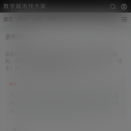
数字城市找方案
首页
导航
合租
帮助
示例页面
这是示范页面。页面和博客文章不同，它的位置是固定
的，通常会在站点导航栏显示。很多用户都创建一个「关
于」页面，向访客介绍自己。例如：
大家好！ 我白天是一名快递小哥，晚上是一名有抱负
的魔术师，这是我的网站。 我住在北京，养了一只名
叫二哈的小狗。 我平时喜欢喝可乐，还有遛狗。
……或这个：