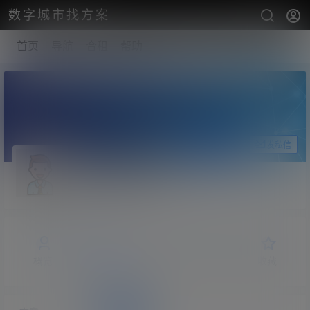
数字城市找方案
首页
导航
合租
帮助
关注Ta
发私信
zhangshengsky
小学
Lv1
概览
发布的
关注
粉丝
收藏